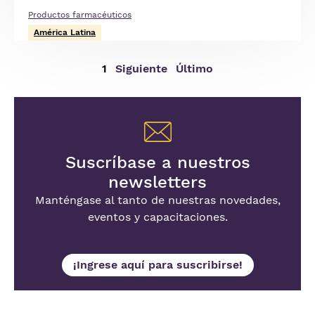
Productos farmacéuticos
América Latina
Página
1
Siguiente
Siguiente
Última
Último
actual
página
página
Suscríbase a nuestros
newsletters
Manténgase al tanto de nuestras novedades,
eventos y capacitaciones.
¡Ingrese aquí para suscribirse!