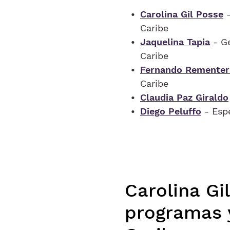
Carolina Gil Posse
-
Caribe
Jaquelina Tapia
- Ge
Caribe
Fernando Rementer
Caribe
Claudia Paz Giraldo
Diego Peluffo
- Espe
Carolina Gi
programas y