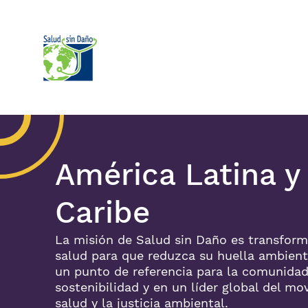
Pasar al contenido principal
América Latina y 
Caribe
edIn
nstagram
Bluesky
Facebook
YouTube
La misión de Salud sin Daño es transforma
salud para que reduzca su huella ambienta
un punto de referencia para la comunidad
sostenibilidad y en un líder global del mo
salud y la justicia ambiental.