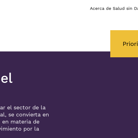
Acerca de Salud sin D
Prior
el
r el sector de la
l, se convierta en
 en materia de
vimiento por la