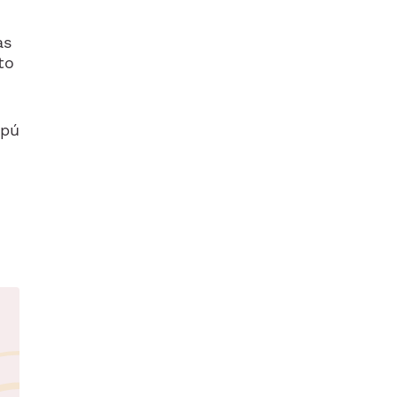
as
to
ipú