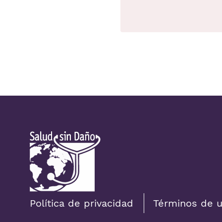
ky
acebook
YouTube
Política de privacidad
Términos de 