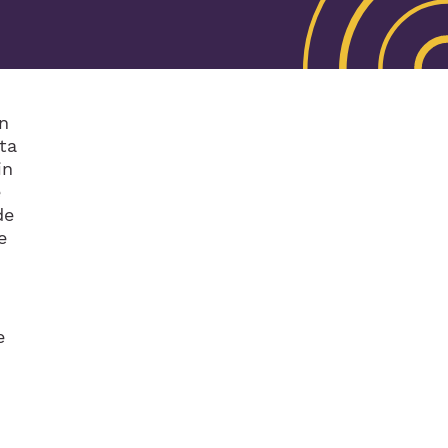
en
ta
in
e
de
e
e