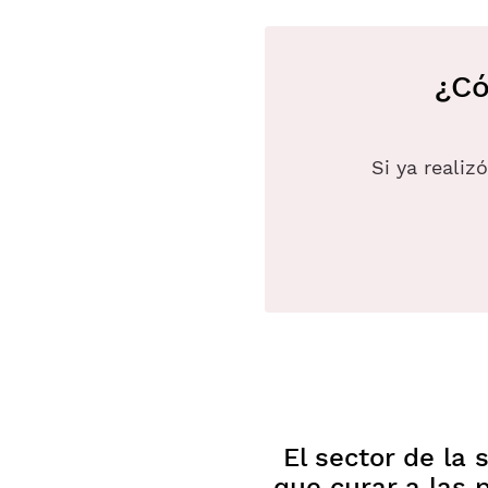
¿Có
Si ya realiz
El sector de la
que curar a las 