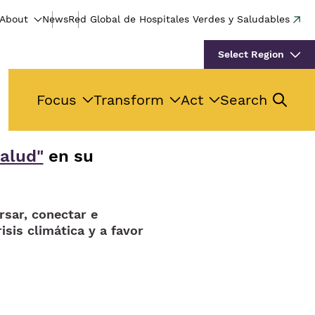
About
News
Red Global de Hospitales Verdes y Saludables
Select Region
Focus
Transform
Act
Search
salud"
en su
rsar, conectar e
isis climática y a favor