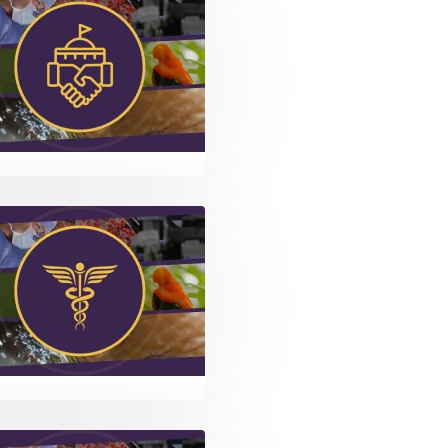
gem
gem