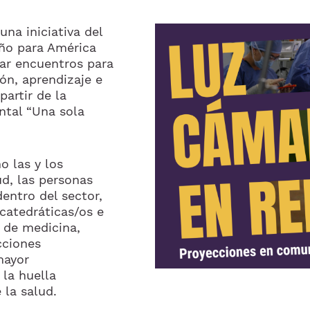
una iniciativa del
Imagem
ño para América
ar encuentros para
ón, aprendizaje e
partir de la
ntal “Una sola
o las y los
ud, las personas
entro del sector,
catedráticas/os e
s de medicina,
cciones
mayor
 la huella
 la salud.