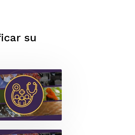
icar su
gem
gem