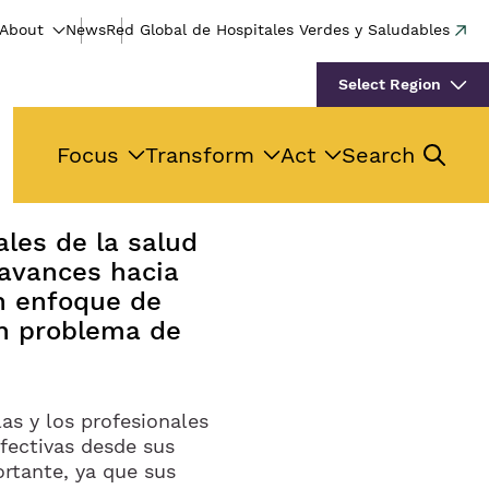
About
News
Red Global de Hospitales Verdes y Saludables
Select Region
Focus
Transform
Act
Search
les de la salud
 avances hacia
n enfoque de
un problema de
las y los profesionales
efectivas desde sus
ortante, ya que sus