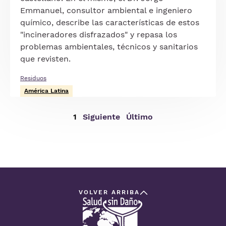
Emmanuel, consultor ambiental e ingeniero
químico, describe las características de estos
"incineradores disfrazados" y repasa los
problemas ambientales, técnicos y sanitarios
que revisten.
Residuos
América Latina
Página
1
Siguiente
Siguiente
Última
Último
actual
página
página
VOLVER ARRIBA